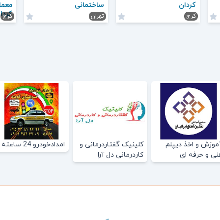
کردان
ساختمانی
معما
کردا
کرج
تهران
کرج
موزش و اخذ دیپلم
کلینیک گفتاردرمانی و
امدادخودرو 24 ساعته
نی و حرفه ای
کاردرمانی دل آرا