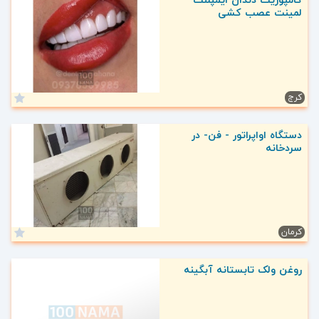
کامپوزیت دندان ایمپلنت
لمینت عصب کشی
کرج
دستگاه اواپراتور - فن- در
سردخانه
کرمان
روغن ولک تابستانه آبگینه