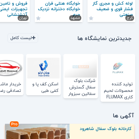
لوله کش و مجری گاز
خوابگاه هتلی فران
فروش و تامین
فشار قوی و ضعیف
خوابگاه دخترانه نزدیک
تجهیزات ایمنی
صنعتی
حرم
آتشنشانی
کرج
مشهد
تهران
جدیدترین نمایشگاه ها
لیست کامل
شرکت بلوک
تولید کننده
اسکن کف پا و
خریدار ماش
سفال گسترش
محصولات لحیم
کفی طبی
تصادفی رضا
سفالین سبزوار
کاری FLUMAX
آگهی ها
Pro
کارخانه بلوک سفال شاهرود