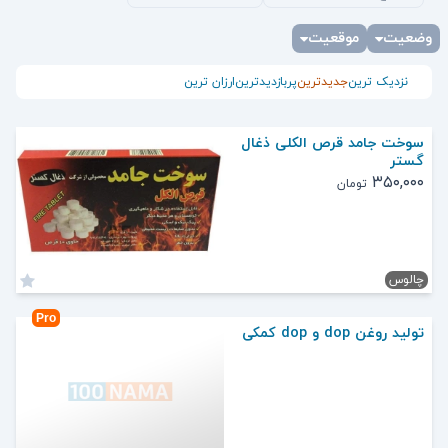
وضعیت
موقعیت
نزدیک ترین
جدیدترین
پربازدیدترین
ارزان ترین
سوخت جامد قرص الکلی ذغال
گستر
۳۵۰,۰۰۰
تومان
چالوس
Pro
تولید روغن dop و dop کمکی