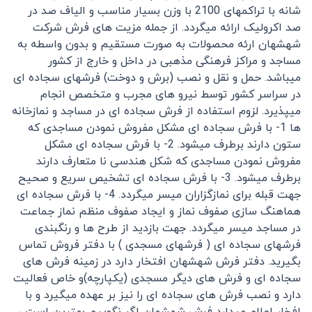
شانه با تراکمهای 2100 با وزن بسیار مناسب و الیاف صد در
صد اکرولیک ارائه میگردد. از جمله مزیت های فرش شرکت
شهشهان ارئه محصولات به صورت مستقیم و بدون واسطه به
مساجد و مراکز فرهنگی مذهبی در داخل و خارج از کشور
میباشد. حمل و نقل و نصب (برش و دوخت) فرشهای سجاده ای
در سراسر کشور توسط نیرو های مجرب و متخصص انجام
میپذیرد. لزوم استفاده از فرش سجاده ای در مساجد و نمازخانه
ها 1- با فرش سجاده ای مشکل مفروش نمودن مساجدی که
ستون دارند برطرف میشود. 2- با فرش سجاده ای مشکل
مفروش نمودن مساجدی که شکل هندسی نا متعارف دارند
برطرف میشود. 3- با فرش سجاده ای تشخیص سریع و صحیح
جهت قبله برای نمازگزاران میسر میگردد. 4- با فرش سجاده ای
هماهنگ سازی صفوف نماز و ایجاد صفوف منظم نماز جماعت
در مساجد میسر میگردد. جهت بازدید از طرح ها و رنگبندی
فرشهای سجاده ای ( فرشهای مسجدی ) با دفتر فروش تماس
بگیرید. دفتر فرش شهشهان افتخار دارد در زمینه فرش های
سجاده ای و فرش های دیگر مسجدی (یکپارچه)و خاص فعالیت
دارد و نصب فرش های سجاده ای را نیز بر عهده میگیرد و با
افخار اعلام میدارد فرش شهشهان اگر نگوییم بهترین است ،