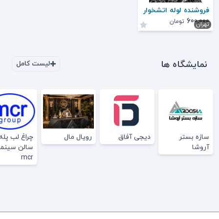
فروشنده لوله اتشخوار
۶۰۰,۰۰۰
تومان
تهران
نمایشگاه ها
لیست کامل
سازه بستر
دیجی آفاق
رویال مال
چراغ لب پله
آروشا
سالن سینما
mcr