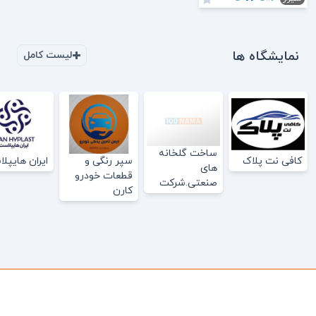
نمایشگاه ها
لیست کامل
ساخت گلخانه
کافی نت پلاک
سپر رنگی و
ایران هایپل
های
قطعات خودرو
صنعتی.شرکت
کارن
پالیز کامیاب گل
افروز