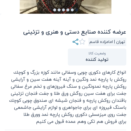
عرضه کننده صنايع دستى و هنرى و تزئينى
تهران | امامزاده قاسم
وضعیت کالا
تولید کننده
انواع كارهاى دكورى چوبى وسفالى مانند كوزه بزرگ و كوچك
روكش با پارچه نمد ونگين و آينه آينه هفت سين و آرايشى
روكش پارچه نمدونگين و سنگ فيروزهاى و تخم مرغ سفالى
جفت براى هفت سين روگش ورق طلا و جفت فنجان تزئينى
باقندان روكش پارچه و فنجان شيشه اى صندوق چوبى كوچك
باسنگ فيروزه اى براى جاجواهرى و لوازم آرايشى جاشمعى
جفت روى ميزعسلى دكورى روكش پارچه نمد وورق طلا
براى فروش هم تكى وهم عمده قبول مى كنيم