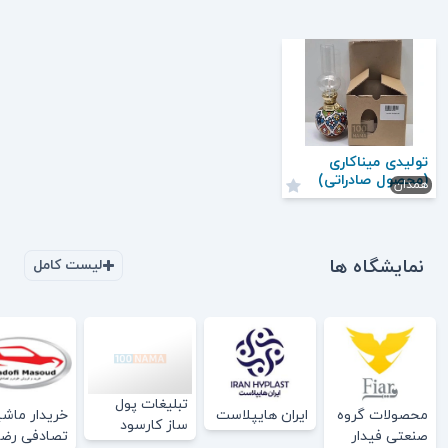
تولیدی میناکاری
(محصول صادراتی)
همدان
نمایشگاه ها
لیست کامل
تبلیغات پول
محصولات گروه
ایران هایپلاست
خریدار ماش
ساز کارسود
صنعتی فیدار
تصادفی رضا